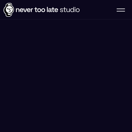
Nous mettons notre savoir-
faire à votre service pour
concevoir et développer
d'
excellents produits.
Prenons contact